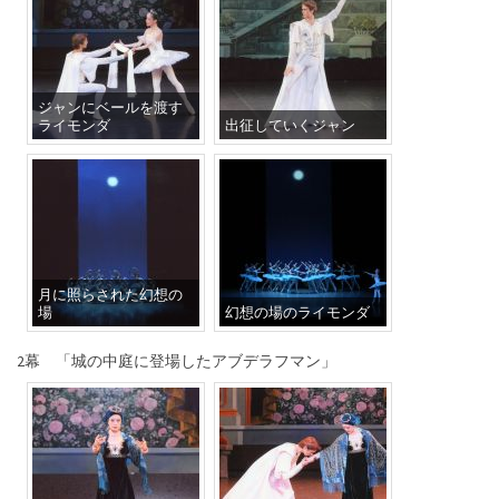
ジャンにベールを渡す
ライモンダ
出征していくジャン
月に照らされた幻想の
場
幻想の場のライモンダ
2幕 「城の中庭に登場したアブデラフマン」