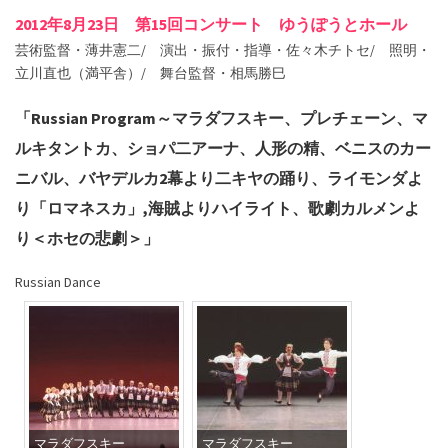
2012年8月23日 第15回コンサート ゆうぽうとホール
芸術監督・薄井憲二/ 演出・振付・指導・佐々木チトセ/ 照明・
立川直也（満平舎）/ 舞台監督・相馬勝巳
「Russian Program～マラダフスキー、プレチェーン、マ
ルキタントカ、ショパ二アーナ、人形の精、ベニスのカー
ニバル、バヤデルカ2幕より二キヤの踊り、ライモンダよ
り「ロマネスカ」,海賊よりハイライト、歌劇カルメンよ
り＜ホセの悲劇＞」
Russian Dance
マラダフスキー
マラダフスキー