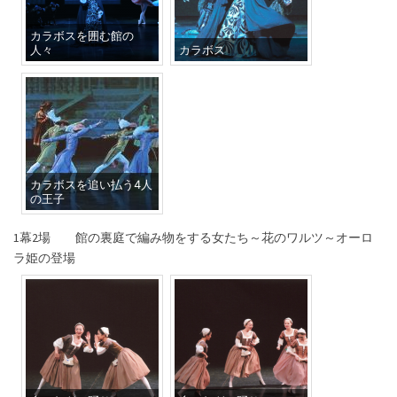
カラボスを囲む館の
人々
カラボス
カラボスを追い払う4人
の王子
1幕2場 館の裏庭で編み物をする女たち～花のワルツ～オーロ
ラ姫の登場