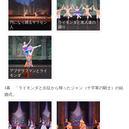
円になり踊るサラセン
ライモンダと友人達の
人
踊り
アブデラフマンとライ
モンダ
3幕 「ライモンダと出征から帰ったジャン（十字軍の騎士）の結
婚式」