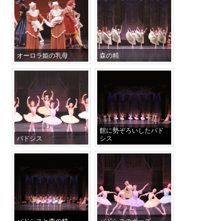
オーロラ姫の乳母
森の精
館に勢ぞろいしたパド
パドシス
シス
パドシスと森の精
パドシスのポーズ