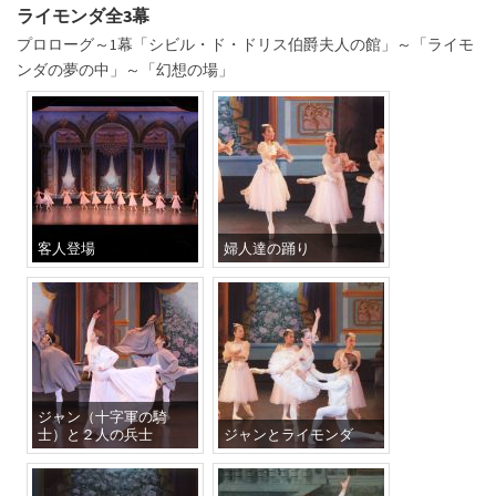
ライモンダ全3幕
プロローグ～1幕「シビル・ド・ドリス伯爵夫人の館」～「ライモ
ンダの夢の中」～「幻想の場」
客人登場
婦人達の踊り
ジャン（十字軍の騎
士）と２人の兵士
ジャンとライモンダ