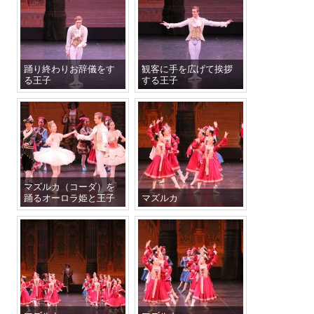
踊り終わりお辞儀をす
観客に手を広げて挨拶
る王子
する王子
マズルカ（コーダ）を
踊るオーロラ姫と王子
マズルカ