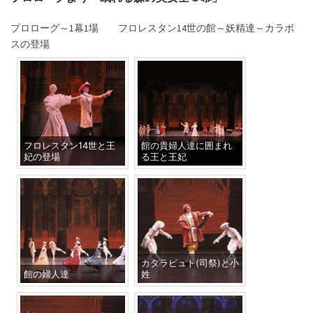
プロローグ～1幕1場 フロレスタン14世の館～妖精達～カラボ
スの登場
フロレスタン14世と王
館の貴婦人達に囲まれ
妃の登場
る王と王妃
カタラピュト(司祭)と小
館の婦人達
姓