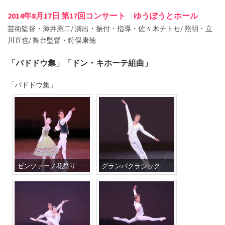
2014年8月17日 第17回コンサート ゆうぽうとホール
芸術監督・薄井憲二/ 演出・振付・指導・佐々木チトセ/ 照明・立
川直也/ 舞台監督・狩俣康徳
「パドドウ集」「ドン・キホーテ組曲」
「パドドウ集」
ゼンツァーノ花祭り
グランパクラシック