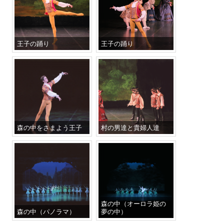
王子の踊り
王子の踊り
森の中をさまよう王子
村の男達と貴婦人達
森の中（オーロラ姫の
森の中（パノラマ）
夢の中）