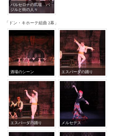
バルセロナの広場 バ
ジルと街の人々
「ドン・キホーテ組曲 2幕」
酒場のシーン
エスパーダの踊り
エスパ―ダの踊り
メルセデス